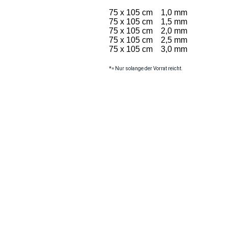
75 x 105 cm 1,0 mm
75 x 105 cm 1,5 mm
75 x 105 cm 2,0 mm
75 x 105 cm 2,5 mm
75 x 105 cm 3,0 mm
*= Nur solange der Vorrat reicht.